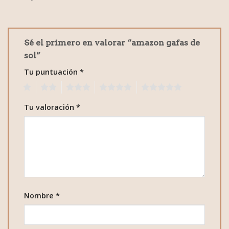
Sé el primero en valorar “amazon gafas de
sol”
Tu puntuación
*
1
2
3
4
5
Tu valoración
*
Nombre
*