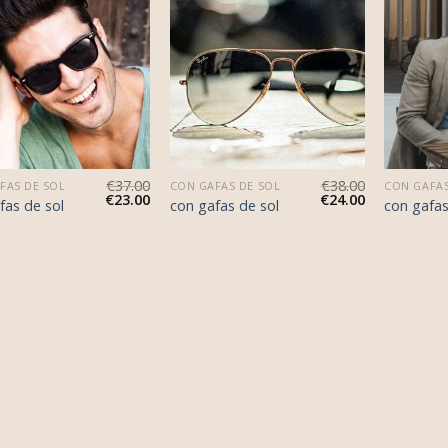
€
37.00
€
38.00
FAS DE SOL
CON GAFAS DE SOL
CON GAFAS
€
23.00
€
24.00
fas de sol
con gafas de sol
con gafas