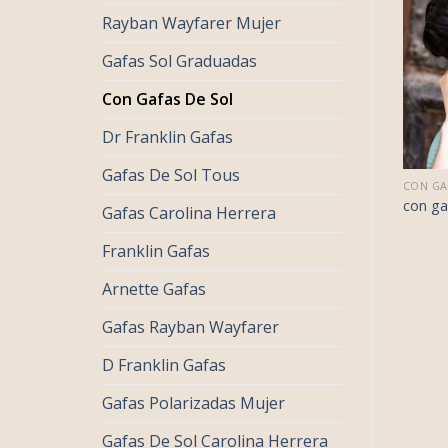
Rayban Wayfarer Mujer
Gafas Sol Graduadas
Con Gafas De Sol
Dr Franklin Gafas
Gafas De Sol Tous
€
37.00
€
35.00
 GAFAS DE SOL
CON GAFAS DE SOL
CON GA
€
23.00
€
22.00
 gafas de sol
con gafas de sol
con ga
Gafas Carolina Herrera
Franklin Gafas
Arnette Gafas
Gafas Rayban Wayfarer
D Franklin Gafas
Gafas Polarizadas Mujer
Gafas De Sol Carolina Herrera