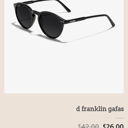
d franklin gafas
42.00
26.00
€
€