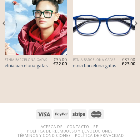
€
35.00
€
37.00
ETNIA BARCELONA GAFAS
ETNIA BARCELONA GAFAS
€
22.00
€
23.00
etnia barcelona gafas
etnia barcelona gafas
ACERCA DE
CONTACTO
PF
POLÍTICA DE REEMBOLSO Y DEVOLUCIONES
TÉRMINOS Y CONDICIONES
POLÍTICA DE PRIVACIDAD