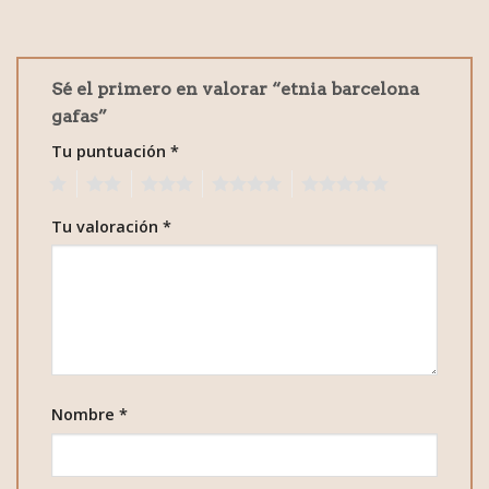
Sé el primero en valorar “etnia barcelona
gafas”
Tu puntuación
*
1
2
3
4
5
Tu valoración
*
Nombre
*