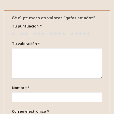
Sé el primero en valorar “gafas aviador”
Tu puntuación
*
1
2
3
4
5
Tu valoración
*
Nombre
*
Correo electrónico
*