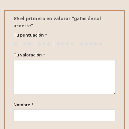
Sé el primero en valorar “gafas de sol
arnette”
Tu puntuación
*
1
2
3
4
5
Tu valoración
*
Nombre
*