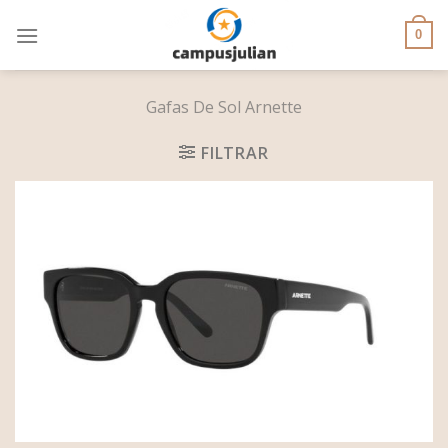
Skip
to
0
content
Gafas De Sol Arnette
FILTRAR