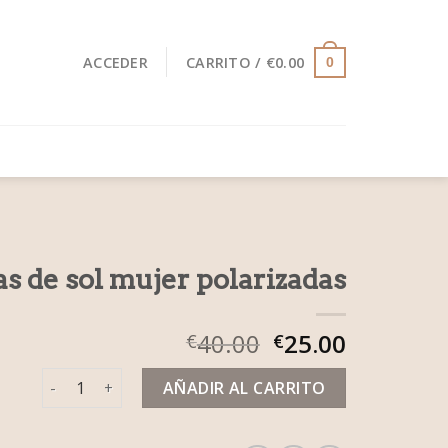
ACCEDER
CARRITO /
€
0.00
0
as de sol mujer polarizadas
40.00
25.00
€
€
gafas de sol mujer polarizadas cantidad
AÑADIR AL CARRITO