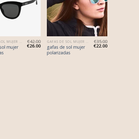
€
42.00
€
35.00
GAFAS DE SOL MUJER POLARIZADAS
GAFAS DE SOL MUJER POLARIZADAS
€
26.00
€
22.00
sol mujer
gafas de sol mujer
as
polarizadas