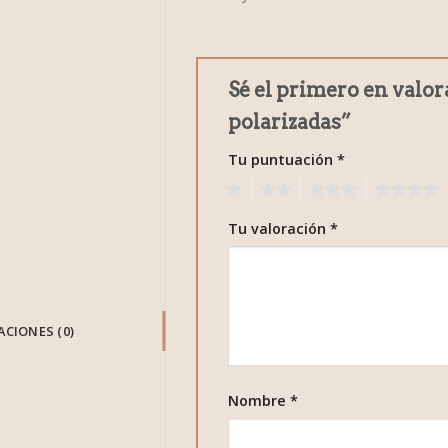
Sé el primero en valor
polarizadas”
Tu puntuación
*
1
2
3
4
Tu valoración
*
CIONES (0)
Nombre
*