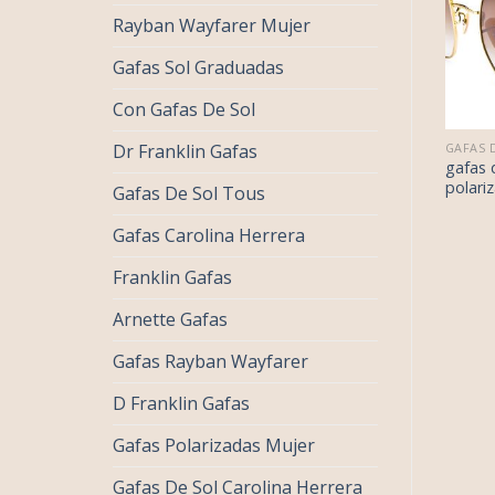
Rayban Wayfarer Mujer
Gafas Sol Graduadas
Con Gafas De Sol
€
42.00
€
42.00
GAFAS DE SOL MUJER POLARIZADAS
GAFAS DE SOL MUJER POLARIZADAS
Dr Franklin Gafas
€
26.00
€
26.00
as de sol mujer
gafas de sol mujer
gafas 
arizadas
polarizadas
polari
Gafas De Sol Tous
Gafas Carolina Herrera
Franklin Gafas
Arnette Gafas
Gafas Rayban Wayfarer
D Franklin Gafas
Gafas Polarizadas Mujer
Gafas De Sol Carolina Herrera