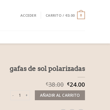
ACCEDER
CARRITO /
€
0.00
0
gafas de sol polarizadas
38.00
24.00
€
€
gafas de sol polarizadas cantidad
AÑADIR AL CARRITO