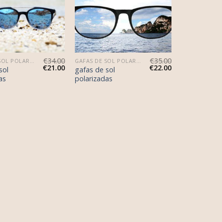
€
34.00
€
35.00
GAFAS DE SOL POLARIZADAS
GAFAS DE SOL POLARIZADAS
€
21.00
€
22.00
sol
gafas de sol
as
polarizadas