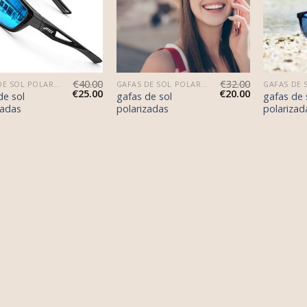
€
40.00
€
32.00
GAFAS DE SOL POLARIZADAS
GAFAS DE SOL POLARIZADAS
€
25.00
€
20.00
de sol
gafas de sol
gafas de 
zadas
polarizadas
polarizad