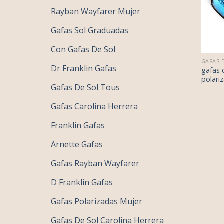
Rayban Wayfarer Mujer
Gafas Sol Graduadas
Con Gafas De Sol
€
32.00
€
34.00
GAFAS DE SOL POLARIZADAS
GAFAS DE SOL POLARIZADAS
Dr Franklin Gafas
€
20.00
€
21.00
as de sol
gafas de sol
gafas 
arizadas
polarizadas
polari
Gafas De Sol Tous
Gafas Carolina Herrera
Franklin Gafas
Arnette Gafas
Gafas Rayban Wayfarer
D Franklin Gafas
Gafas Polarizadas Mujer
Gafas De Sol Carolina Herrera