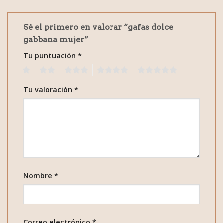
Sé el primero en valorar “gafas dolce
gabbana mujer”
Tu puntuación
*
1
2
3
4
5
Tu valoración
*
Nombre
*
Correo electrónico
*