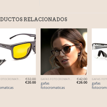
DUCTOS RELACIONADOS
€
32.00
€
42.00
GAFAS FOTOCROMATICAS
GAFAS FOTOCROMATICAS
€
20.00
€
26.00
gafas
gafas
omaticas
fotocromaticas
fotocrom