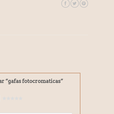
rar “gafas fotocromaticas”
5