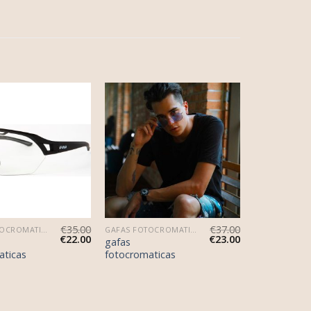
€
35.00
€
37.00
GAFAS FOTOCROMATICAS
GAFAS FOTOCROMATICAS
€
22.00
€
23.00
gafas
aticas
fotocromaticas