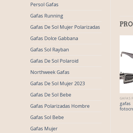
Persol Gafas
Gafas Running
PRO
Gafas De Sol Mujer Polarizadas
Gafas Dolce Gabbana
Gafas Sol Rayban
Gafas De Sol Polaroid
Northweek Gafas
Gafas De Sol Mujer 2023
Gafas De Sol Bebe
€
37.00
€
32.00
GAFAS FOTOCROMATICAS
GAFAS FOTOCROMATICAS
€
23.00
€
20.00
as
gafas
gafas
Gafas Polarizadas Hombre
ocromaticas
fotocromaticas
fotocr
Gafas Sol Bebe
Gafas Mujer