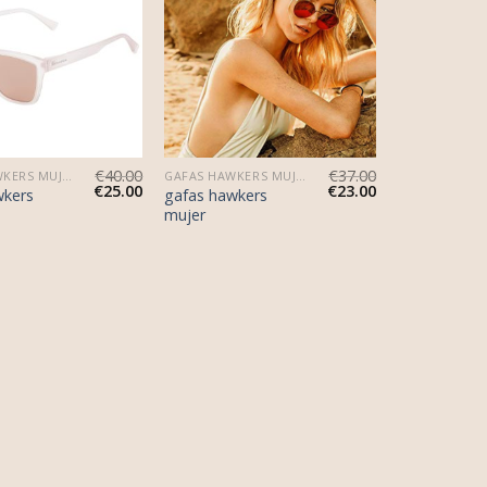
€
40.00
€
37.00
GAFAS HAWKERS MUJER
GAFAS HAWKERS MUJER
€
25.00
€
23.00
wkers
gafas hawkers
mujer