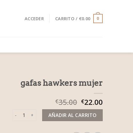
ACCEDER
CARRITO /
€
0.00
0
gafas hawkers mujer
35.00
22.00
€
€
gafas hawkers mujer cantidad
AÑADIR AL CARRITO