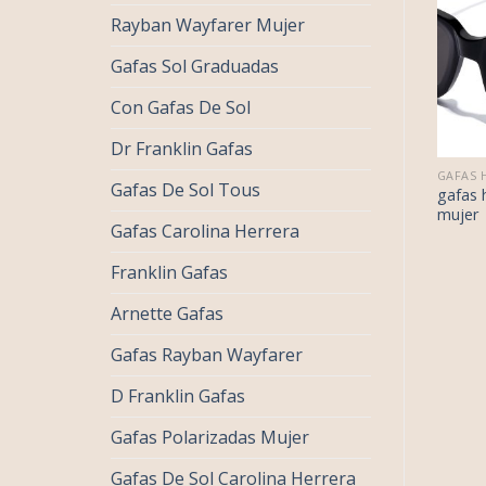
Rayban Wayfarer Mujer
Gafas Sol Graduadas
Con Gafas De Sol
Dr Franklin Gafas
€
34.00
€
32.00
GAFAS HAWKERS MUJER
GAFAS HAWKERS MUJER
Gafas De Sol Tous
€
21.00
€
20.00
as hawkers
gafas hawkers
gafas 
er
mujer
mujer
Gafas Carolina Herrera
Franklin Gafas
Arnette Gafas
Gafas Rayban Wayfarer
D Franklin Gafas
Gafas Polarizadas Mujer
Gafas De Sol Carolina Herrera