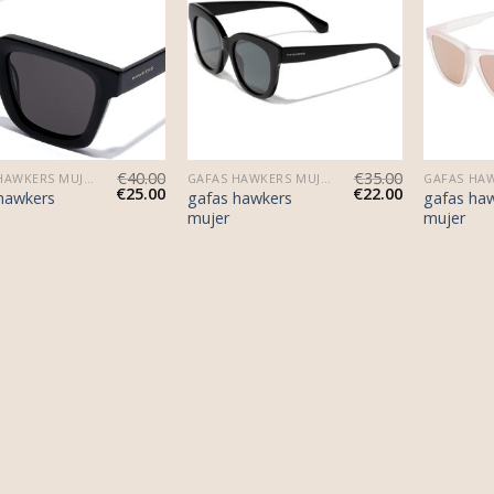
€
40.00
€
35.00
GAFAS HAWKERS MUJER
GAFAS HAWKERS MUJER
€
25.00
€
22.00
hawkers
gafas hawkers
gafas ha
mujer
mujer