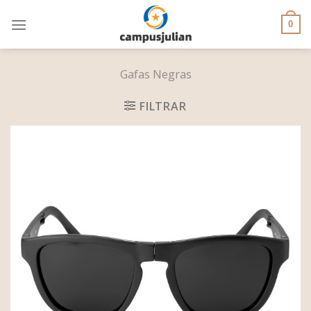
Skip
to
0
content
Gafas Negras
FILTRAR