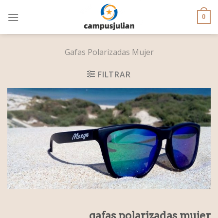
Skip
to
0
content
Gafas Polarizadas Mujer
FILTRAR
gafas polarizadas mujer