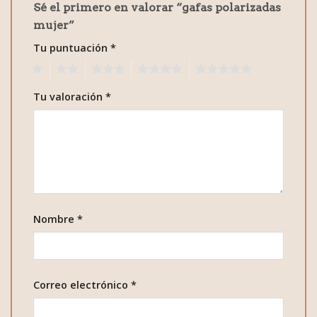
Sé el primero en valorar “gafas polarizadas
mujer”
Tu puntuación
*
1
2
3
4
5
Tu valoración
*
Nombre
*
Correo electrónico
*