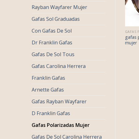
Rayban Wayfarer Mujer
Gafas Sol Graduadas
Con Gafas De Sol
€
42.00
€
38.00
GAFAS POLARIZADAS MUJER
GAFAS POLARIZADAS MUJER
€
26.00
€
24.00
as polarizadas
gafas polarizadas
gafas 
Dr Franklin Gafas
er
mujer
mujer
Gafas De Sol Tous
Gafas Carolina Herrera
Franklin Gafas
Arnette Gafas
Gafas Rayban Wayfarer
D Franklin Gafas
Gafas Polarizadas Mujer
Gafas De Sol Carolina Herrera