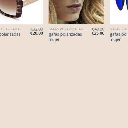
€
32.00
€
40.00
GAFAS POLARIZADAS MUJER
GAFAS POLARIZADAS MUJER
€
20.00
€
25.00
polarizadas
gafas polarizadas
gafas pol
mujer
mujer