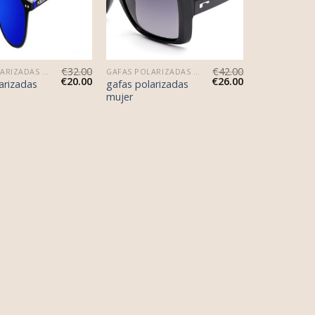
€
32.00
€
42.00
GAFAS POLARIZADAS MUJER
GAFAS POLARIZADAS MUJER
€
20.00
€
26.00
arizadas
gafas polarizadas
mujer