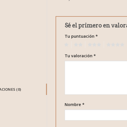
Sé el primero en valor
Tu puntuación
*
1
2
3
4
Tu valoración
*
CIONES (0)
Nombre
*