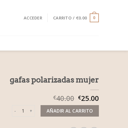
ACCEDER
CARRITO /
€
0.00
0
gafas polarizadas mujer
40.00
25.00
€
€
gafas polarizadas mujer cantidad
AÑADIR AL CARRITO