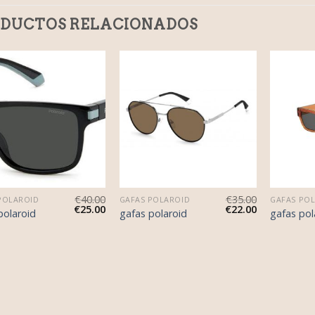
DUCTOS RELACIONADOS
€
40.00
€
35.00
POLAROID
GAFAS POLAROID
GAFAS PO
€
25.00
€
22.00
polaroid
gafas polaroid
gafas pol