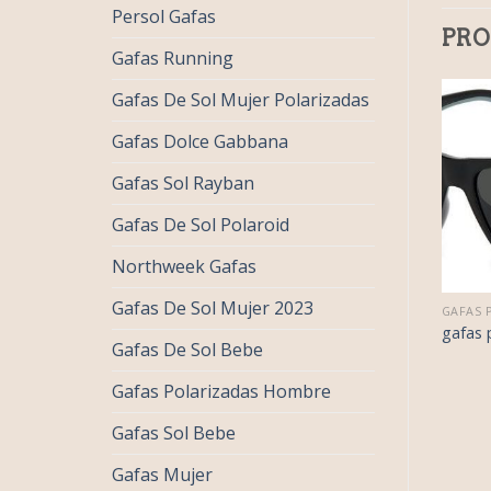
Persol Gafas
PRO
Gafas Running
Gafas De Sol Mujer Polarizadas
Gafas Dolce Gabbana
Gafas Sol Rayban
Gafas De Sol Polaroid
Northweek Gafas
Gafas De Sol Mujer 2023
€
37.00
€
42.00
AS POLAROID
GAFAS POLAROID
GAFAS 
€
23.00
€
26.00
as polaroid
gafas polaroid
gafas 
Gafas De Sol Bebe
Gafas Polarizadas Hombre
Gafas Sol Bebe
Gafas Mujer