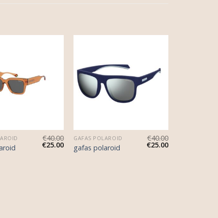
€
40.00
€
40.00
LAROID
GAFAS POLAROID
€
25.00
€
25.00
aroid
gafas polaroid