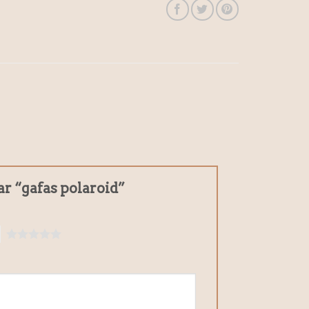
ar “gafas polaroid”
5