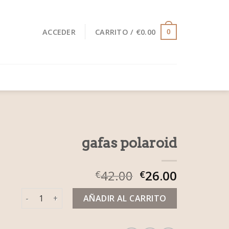
ACCEDER
CARRITO /
€
0.00
0
gafas polaroid
42.00
26.00
€
€
gafas polaroid cantidad
AÑADIR AL CARRITO