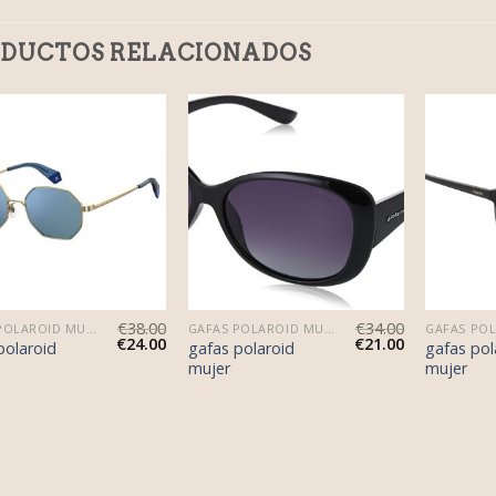
DUCTOS RELACIONADOS
€
38.00
€
34.00
GAFAS POLAROID MUJER
GAFAS POLAROID MUJER
€
24.00
€
21.00
polaroid
gafas polaroid
gafas pol
mujer
mujer