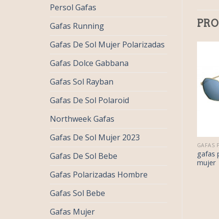
Persol Gafas
PRO
Gafas Running
Gafas De Sol Mujer Polarizadas
Gafas Dolce Gabbana
Gafas Sol Rayban
Gafas De Sol Polaroid
Northweek Gafas
Gafas De Sol Mujer 2023
€
34.00
€
42.00
GAFAS POLAROID MUJER
GAFAS POLAROID MUJER
€
21.00
€
26.00
as polaroid
gafas polaroid
gafas 
Gafas De Sol Bebe
er
mujer
mujer
Gafas Polarizadas Hombre
Gafas Sol Bebe
Gafas Mujer