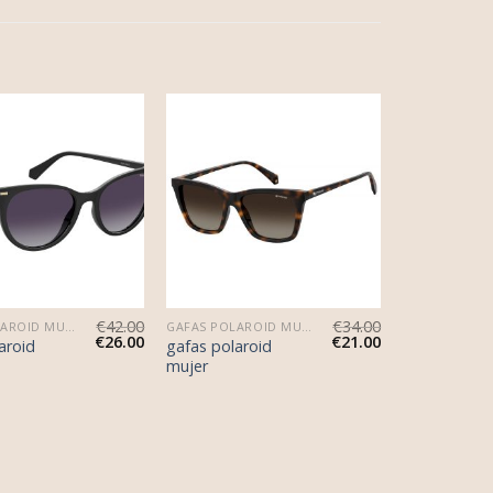
€
42.00
€
34.00
GAFAS POLAROID MUJER
GAFAS POLAROID MUJER
€
26.00
€
21.00
aroid
gafas polaroid
mujer