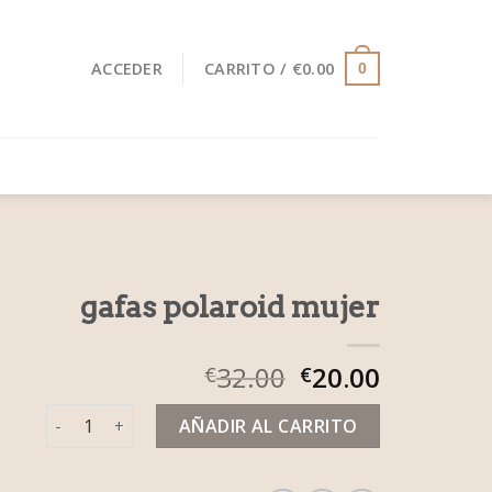
ACCEDER
CARRITO /
€
0.00
0
gafas polaroid mujer
32.00
20.00
€
€
gafas polaroid mujer cantidad
AÑADIR AL CARRITO