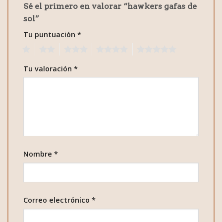
Sé el primero en valorar “hawkers gafas de
sol”
Tu puntuación
*
1
2
3
4
5
Tu valoración
*
Nombre
*
Correo electrónico
*