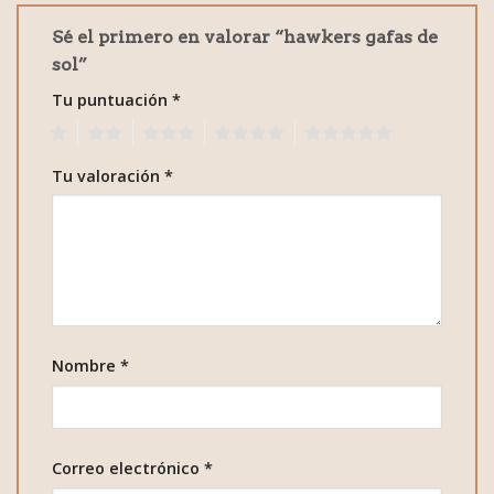
Sé el primero en valorar “hawkers gafas de
sol”
Tu puntuación
*
1
2
3
4
5
Tu valoración
*
Nombre
*
Correo electrónico
*