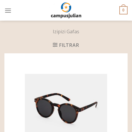
Skip
to
0
content
Izipizi Gafas
FILTRAR