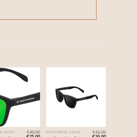
€
40.00
€
42.00
K GAFAS
NORTHWEEK GAFAS
€
25.00
€
26.00