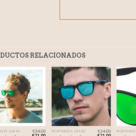
DUCTOS RELACIONADOS
€
34.00
€
34.00
EEK GAFAS
NORTHWEEK GAFAS
NORTHWEE
€
21.00
€
21.00