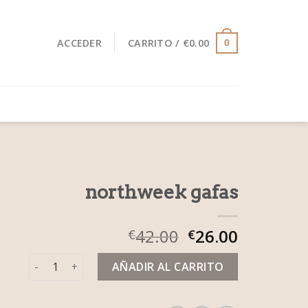
ACCEDER
CARRITO /
€
0.00
0
northweek gafas
42.00
26.00
€
€
northweek gafas cantidad
AÑADIR AL CARRITO