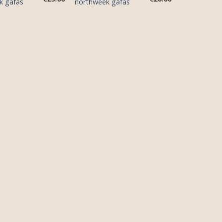
k gafas
northweek gafas