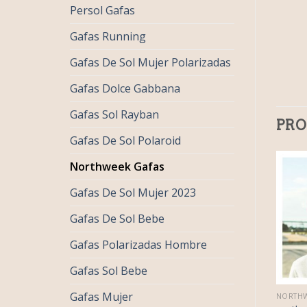
Persol Gafas
Gafas Running
Gafas De Sol Mujer Polarizadas
Gafas Dolce Gabbana
Gafas Sol Rayban
PRO
Gafas De Sol Polaroid
Northweek Gafas
Gafas De Sol Mujer 2023
Gafas De Sol Bebe
Gafas Polarizadas Hombre
Gafas Sol Bebe
Gafas Mujer
€
42.00
€
42.00
THWEEK GAFAS
NORTHWEEK GAFAS
NORTHW
€
26.00
€
26.00