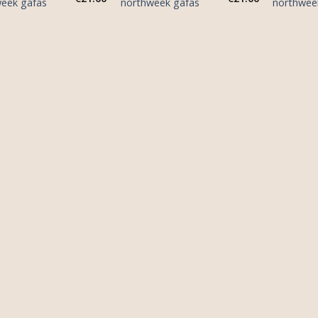
eek gafas
northweek gafas
northwee