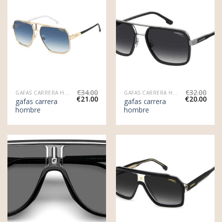
€
34.00
€
32.00
GAFAS CARRERA HOMBRE
GAFAS CARRERA HOMBRE
€
21.00
€
20.00
gafas carrera
gafas carrera
hombre
hombre