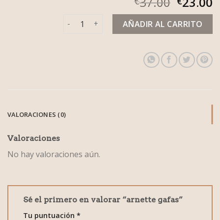
37.00
23.00
€
€
arnette gafas cantidad
AÑADIR AL CARRITO
VALORACIONES (0)
Valoraciones
No hay valoraciones aún.
Sé el primero en valorar “arnette gafas”
Tu puntuación
*