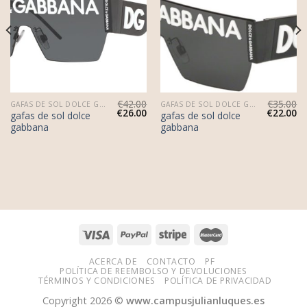
€
42.00
€
35.00
GAFAS DE SOL DOLCE GABBANA
GAFAS DE SOL DOLCE GABBANA
€
26.00
€
22.00
gafas de sol dolce
gafas de sol dolce
gabbana
gabbana
ACERCA DE
CONTACTO
PF
POLÍTICA DE REEMBOLSO Y DEVOLUCIONES
TÉRMINOS Y CONDICIONES
POLÍTICA DE PRIVACIDAD
Copyright 2026 ©
www.campusjulianluques.es