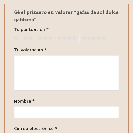
Sé el primero en valorar “gafas de sol dolce
gabbana”
Tu puntuación
*
1
2
3
4
5
Tu valoración
*
Nombre
*
Correo electrónico
*