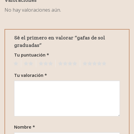
Valoraciones
No hay valoraciones aún.
Sé el primero en valorar “gafas de sol
graduadas”
Tu puntuación
*
1
2
3
4
5
Tu valoración
*
Nombre
*