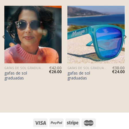
€
42.00
€
38.00
GAFAS DE SOL GRADUADAS
GAFAS DE SOL GRADUADAS
€
26.00
€
24.00
gafas de sol
gafas de sol
graduadas
graduadas