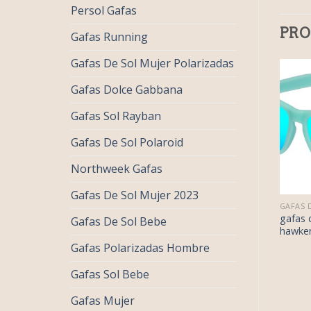
Persol Gafas
PRO
Gafas Running
Gafas De Sol Mujer Polarizadas
Gafas Dolce Gabbana
Gafas Sol Rayban
Gafas De Sol Polaroid
Northweek Gafas
Gafas De Sol Mujer 2023
€
42.00
€
35.00
GAFAS DE SOL HAWKERS
GAFAS DE SOL HAWKERS
€
26.00
€
22.00
as de sol
gafas de sol
gafas 
Gafas De Sol Bebe
kers
hawkers
hawke
Gafas Polarizadas Hombre
Gafas Sol Bebe
Gafas Mujer