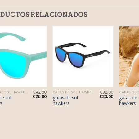
DUCTOS RELACIONADOS
€
42.00
€
32.00
GAFAS DE SOL HAWKERS
GAFAS DE SOL HAWKERS
€
26.00
€
20.00
de sol
gafas de sol
gafas de 
rs
hawkers
hawkers