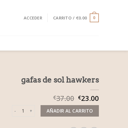
ACCEDER
CARRITO /
€
0.00
0
gafas de sol hawkers
37.00
23.00
€
€
gafas de sol hawkers cantidad
AÑADIR AL CARRITO