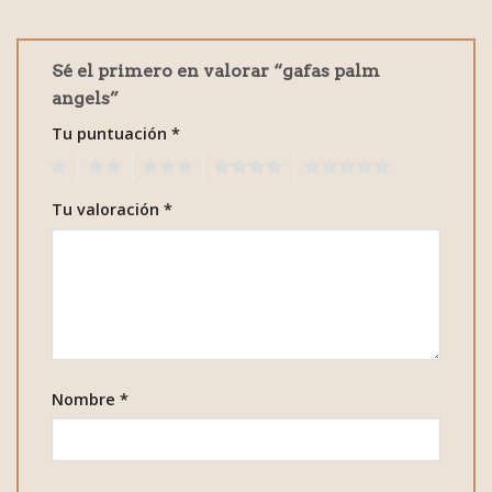
Sé el primero en valorar “gafas palm
angels”
Tu puntuación
*
1
2
3
4
5
Tu valoración
*
Nombre
*