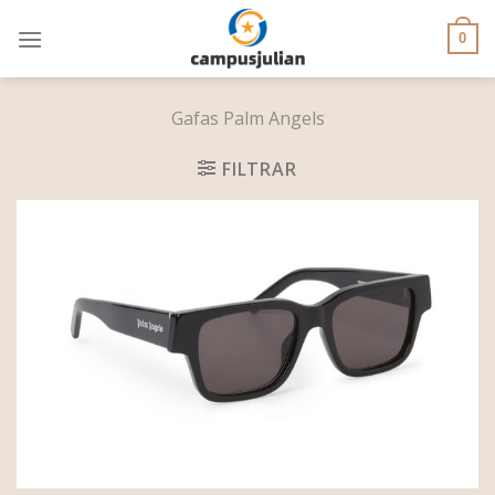
Skip
to
0
content
Gafas Palm Angels
FILTRAR