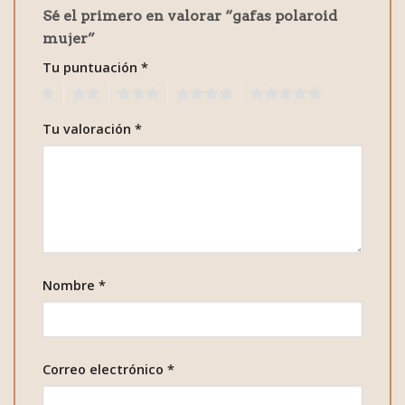
Sé el primero en valorar “gafas polaroid
mujer”
Tu puntuación
*
1
2
3
4
5
Tu valoración
*
Nombre
*
Correo electrónico
*