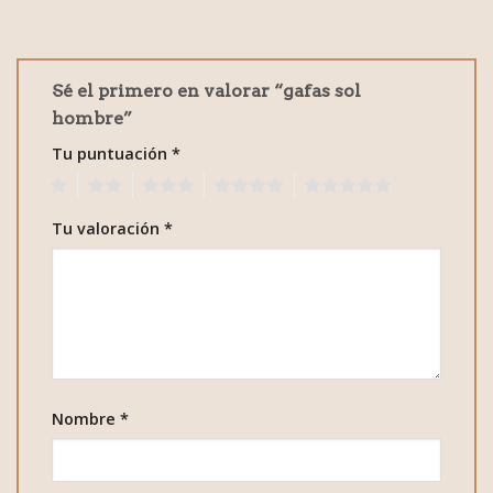
Sé el primero en valorar “gafas sol
hombre”
Tu puntuación
*
1
2
3
4
5
Tu valoración
*
Nombre
*