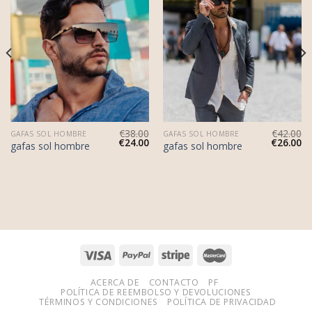
€
38.00
€
42.00
GAFAS SOL HOMBRE
GAFAS SOL HOMBRE
€
24.00
€
26.00
gafas sol hombre
gafas sol hombre
ACERCA DE
CONTACTO
PF
POLÍTICA DE REEMBOLSO Y DEVOLUCIONES
TÉRMINOS Y CONDICIONES
POLÍTICA DE PRIVACIDAD