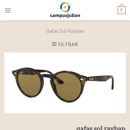
Skip
to
0
content
Gafas Sol Rayban
FILTRAR
gafas sol rayban