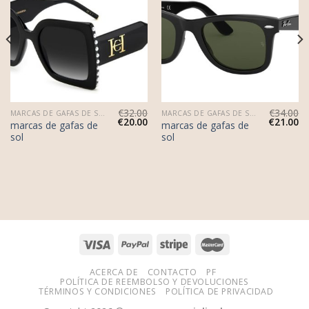
€
32.00
€
34.00
MARCAS DE GAFAS DE SOL
MARCAS DE GAFAS DE SOL
€
20.00
€
21.00
marcas de gafas de
marcas de gafas de
sol
sol
ACERCA DE
CONTACTO
PF
POLÍTICA DE REEMBOLSO Y DEVOLUCIONES
TÉRMINOS Y CONDICIONES
POLÍTICA DE PRIVACIDAD