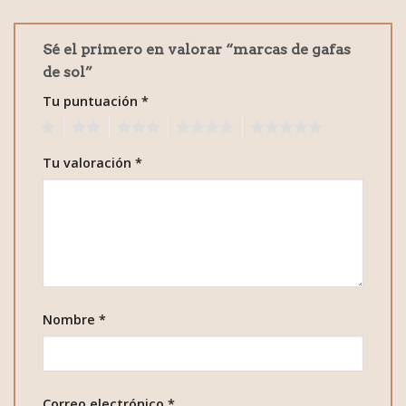
Sé el primero en valorar “marcas de gafas
de sol”
Tu puntuación
*
1
2
3
4
5
Tu valoración
*
Nombre
*
Correo electrónico
*