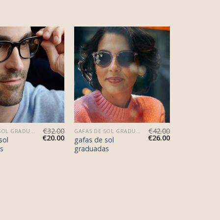
€
32.00
€
42.00
GAFAS DE SOL GRADUADAS
GAFAS DE SOL GRADUADAS
€
20.00
€
26.00
sol
gafas de sol
s
graduadas