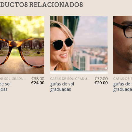
DUCTOS RELACIONADOS
€
38.00
€
32.00
GAFAS DE SOL GRADUADAS
GAFAS DE SOL GRADUADAS
€
24.00
€
20.00
de sol
gafas de sol
gafas de 
adas
graduadas
graduada