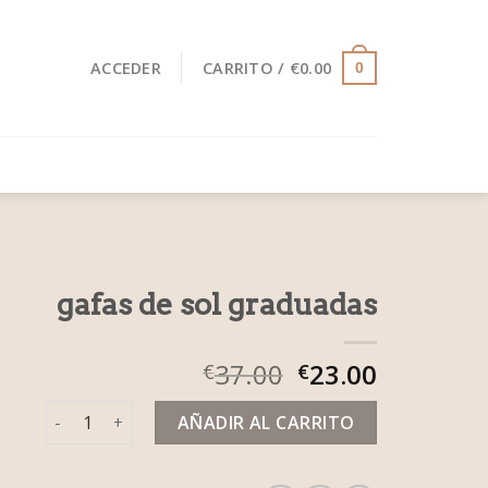
ACCEDER
CARRITO /
€
0.00
0
gafas de sol graduadas
37.00
23.00
€
€
gafas de sol graduadas cantidad
AÑADIR AL CARRITO