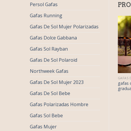
Persol Gafas
PRO
Gafas Running
Gafas De Sol Mujer Polarizadas
Gafas Dolce Gabbana
Gafas Sol Rayban
Gafas De Sol Polaroid
Northweek Gafas
€
34.00
€
37.00
GAFAS DE SOL GRADUADAS
GAFAS DE SOL GRADUADAS
Gafas De Sol Mujer 2023
€
21.00
€
23.00
as de sol
gafas de sol
gafas 
duadas
graduadas
gradu
Gafas De Sol Bebe
Gafas Polarizadas Hombre
Gafas Sol Bebe
Gafas Mujer